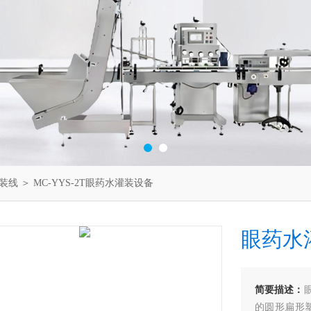
装线
＞ MC-YYS-2T眼药水灌装设备
眼药水
简要描述：
的圆形扁形