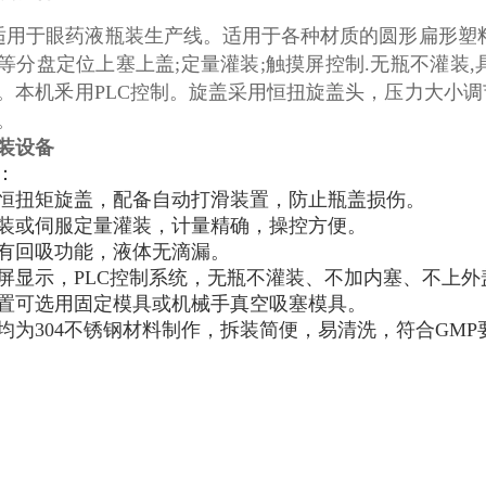
适用于眼药液瓶装生产线。适用于各种材质的圆形扁形塑
等分盘定位上塞上盖;定量灌装;触摸屏控制.无瓶不灌装,具
。本机釆用PLC控制。旋盖采用恒扭旋盖头，压力大小
。
装设备
：
恒扭矩旋盖，配备自动打滑装置，防止瓶盖损伤。
装或伺服定量灌装，计量精确，操控方便。
有回吸功能，液体无滴漏。
屏显示，PLC控制系统，无瓶不灌装、不加内塞、不上外
置可选用固定模具或机械手真空吸塞模具。
均为304不锈钢材料制作，拆装简便，易清洗，符合GMP