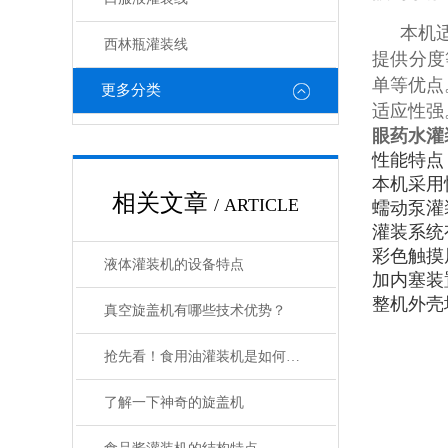
本机
西林瓶灌装线
提供分度
单等优点
更多分类
适应性强
眼药水灌
性能特点
本机采用
相关文章
/ ARTICLE
蠕动泵灌
灌装系统
彩色触摸
液体灌装机的设备特点
加内塞装
整机外壳
真空旋盖机有哪些技术优势？
抢先看！食用油灌装机是如何维护保养的呢？
了解一下神奇的旋盖机