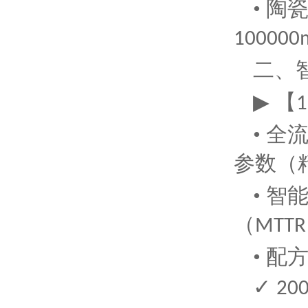
• 
100000
二、
▶ 【
1
• 全
参数（
• 
（
MTTR
• 配
✓
20