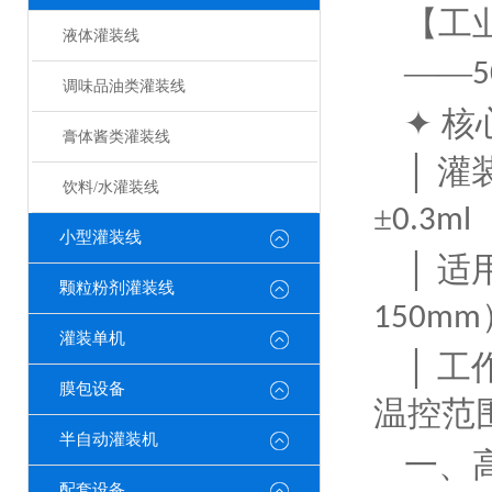
【工
液体灌装线
——
5
调味品油类灌装线
✦ 核
膏体酱类灌装线
│ 灌
饮料/水灌装线
±
0.3ml
小型灌装线
│ 适
颗粒粉剂灌装线
150mm
灌装单机
│ 
膜包设备
温控范围
半自动灌装机
一、
配套设备