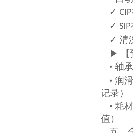
✓
CIP
✓
SIP
✓ 
▶ 
• 轴
• 
记录）
• 
值）
五、