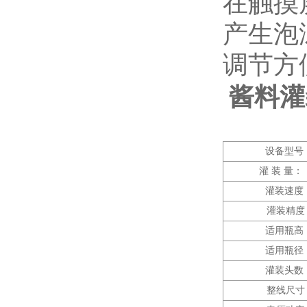
在触摸
产生泡
调节方
酱料灌
设备
型号
灌
装
量
：
灌装速度
灌装精度
适用瓶高
适用瓶径
灌装头数
整线
尺寸