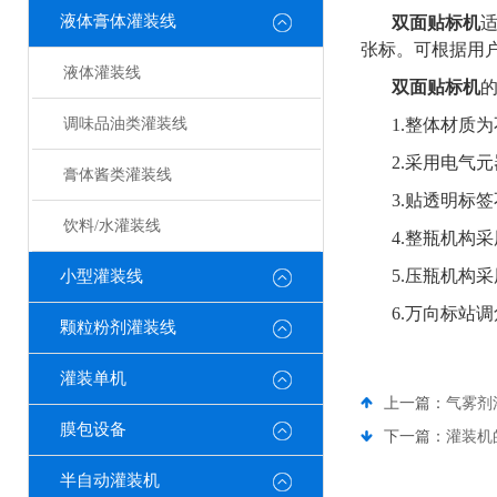
液体膏体灌装线
双面贴标机
张标。可根据用
液体灌装线
双面贴标机
调味品油类灌装线
1.
整体材质为
2.采用电气
膏体酱类灌装线
3.贴透明标
饮料/水灌装线
4.整瓶机构
5.压瓶机构
小型灌装线
6.万向标站
颗粒粉剂灌装线
灌装单机
上一篇：
气雾剂
膜包设备
下一篇：
灌装机
半自动灌装机