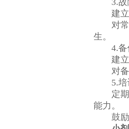
3.故
建立故
对常见
生。
4.备
建立备
对备件
5.培
定期对
能力。
鼓励操
小