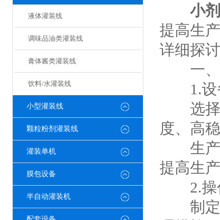
小
液体灌装线
提高生
调味品油类灌装线
详细探
膏体酱类灌装线
一、
饮料/水灌装线
1.设
选择符
小型灌装线
度、高
颗粒粉剂灌装线
生产线
灌装单机
提高生
膜包设备
2.操
半自动灌装机
制定详
配套设备