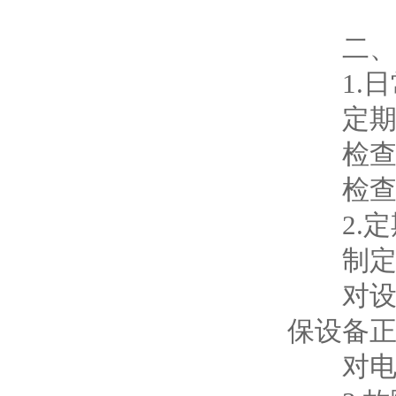
二、
1.日
定期对
检查设
检查设
2.定
制定详
对设备
保设备
对电气