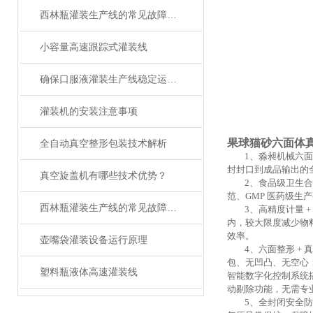
西林瓶灌装生产线的常见故障及解决方法有哪些？
小容量高速跟踪式灌装线
确保口服液灌装生产线稳定运行的关键措施
灌装机的安装注意事项
果球猫砂六面体
全自动真空整形包装技术解析
1、淼昶机械六
封封口到成品输出的
真空旋盖机有哪些技术优势？
2、
食品级卫生合
范、GMP 医药级
西林瓶灌装生产线的常见故障及应对要点
3、
高精度计量
+
内，较大限度减少物料
效率
。
壶嘴袋灌装设备运行原理
4、
六面整形
+ 
包、无凹凸、无空心；
塑料瓶液体高速灌装线
智能数字化控制系统
动剔除功能，无需专
5、
全封闭安全防