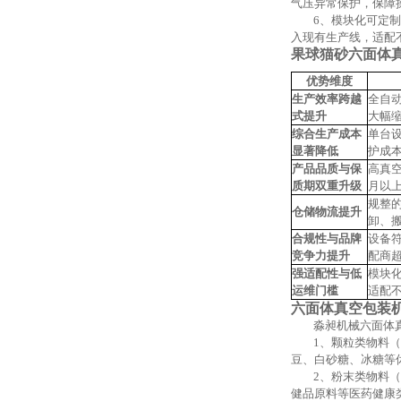
气压异常保护，保障
6、
模块化可定制
入现有生产线，适配
果球猫砂六面体
优势维度
生产效率跨越
全自
式提升
大幅
综合生产成本
单台
显著降低
护成
产品品质与保
高真
质期双重升级
月以
规整
仓储物流
提升
卸、
合规性与品牌
设备
竞争力提升
配商
强适配性与低
模块
运维门槛
适配
六面体真空包装
淼昶机械六面体
1、颗粒类物料
豆、白砂糖、冰糖等
2、粉末类物料
健品原料等医药健康