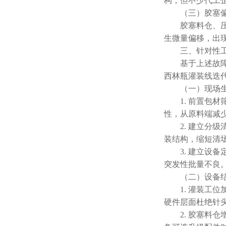
构，但不少代工
（三）胶塞偏
胶塞料仓、压塞
生微量偏移，出
三、针对性工
基于上述故障溯
西林瓶灌装线迭
（一）现场生
1. 前置包材
性，从原料端减
2. 建立分级
装结构，缩短清
3. 建立设备
突发性批量不良
（二）设备结
1. 灌装工位
硬件层面杜绝针
2. 胶塞料仓