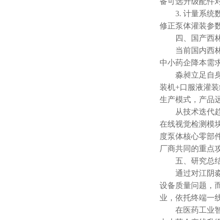
备可选升级配件
3. 计量系统
修正泵体灌装参
四、国产西林瓶
当前国内西林瓶
中小药企降本需
淼昶立足自身全
装机+口服液灌
生产模式，产品
从技术迭代趋势
在线视觉检测模
度泵体核心零部件
厂商共同的重点
五、研究总结
通过对江阴淼昶
设备质量问题，
业，依托终端一
在医药工业智能