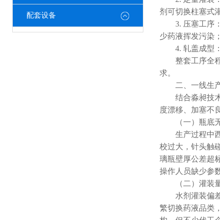
剂可切换柱塞式
配套设备
3. 压塞工序
少药液挥发污染
4. 轧盖成型
整套工序全程封
求。
二、一线生产高
结合淼昶技术文
度漂移、加塞不良
（一）瓶底无
生产过程中西林
校过大，针头触
璃瓶壁厚公差超
操作人员缺少参
（二）灌装量
水剂灌装偏差多
繁切换药液品类