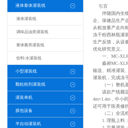
液体膏体灌装线
引言
伴随国内生物医
液体灌装线
企、保健品生产
从粗放量产走向精
调味品油类灌装线
冻干粉西林瓶灌
生产反馈，从设
膏体酱类灌装线
优化研究意义。
一、MC-XLP
饮料/水灌装线
淼昶MC-XL
输送、精准灌装、
小型灌装线
灌装机，完成冻
颗粒粉剂灌装线
（一）整机基
该款产线额定产能
灌装单机
4m×1.4m，
还可用于医美修
膜包设备
（二）全流程
1. 理瓶上料
半自动灌装机
2. 定量灌装