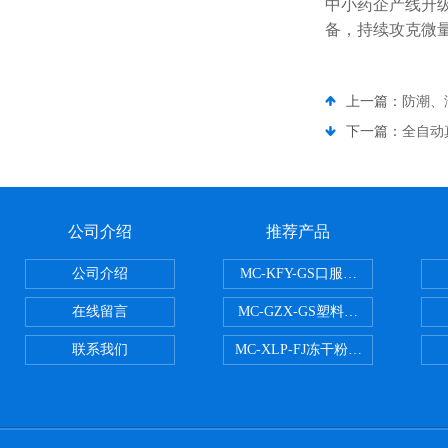
中小药企产线升
备，持续攻克微
上一篇：
防潮、
下一篇：
全自动
公司介绍
推荐产品
公司介绍
MC-KFY-GS口服液灌装线
在线留言
MC-GZX-GS塑料瓶高速跟踪式灌
联系我们
MC-XLP-FJ冻干粉西林瓶灌装机