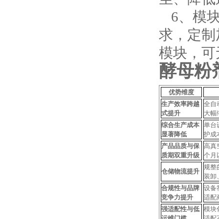
6、
模
求，定制
模块，可
酵母粉
优势维度
生产效率跨越
全自
式提升
大幅
综合生产成本
单台
显著降低
护成
产品品质与保
高真
质期双重升级
个月
规整
仓储物流
提升
装卸
合规性与品牌
设备
竞争力提升
适配
强适配性与低
模块
运维门槛
适配