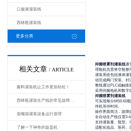
口服液灌装线
西林瓶灌装线
更多分类
抑菌喷雾剂灌装线
通
相关文章
/ ARTICLE
理瓶机负责将空瓶整
灌装系统包括液体灌
动完成阀门安装、封
整线通过
PLC
或触摸
酱料灌装机让工作更加轻松！
采用伺服电机和数字
抑菌喷雾剂灌装线
西林瓶灌装生产线的常见故障及解决方法有哪些？
可实现每分钟
50
-
6
0
瓶
停机等待时间。
操作界面简洁，故障
壶嘴袋灌装设备运行原理
全自动生产线仅需
3-4
支持灌装量、瓶型、
了解一下神奇的旋盖机
适配化妆品、医药、