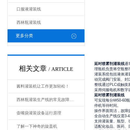
口服液灌装线
西林瓶灌装线
更多分类
延时喷雾剂灌装线
通
相关文章
/ ARTICLE
理瓶机负责将空瓶整
灌装系统包括液体灌
动完成阀门安装、封
整线通过
PLC
或触摸
酱料灌装机让工作更加轻松！
采用伺服电机和数字
延时喷雾剂灌装线
西林瓶灌装生产线的常见故障及解决方法有哪些？
可实现每分钟
50
-
6
0
瓶
停机等待时间。
操作界面简洁，故障
壶嘴袋灌装设备运行原理
全自动生产线仅需
3-4
支持灌装量、瓶型、
了解一下神奇的旋盖机
适配化妆品、医药、