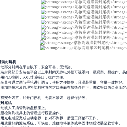
灌装封尾机
传动部分封闭在平台以下，安全可靠，无污染。
灌装封尾部分安装在平台以上半封闭无静电外框可视罩内，易观察、易操作、易
采用
PLC
控制，人机对话接口，操作方便。
灌装量可通过调节手轮进行调节，使用方便快捷，且灌装重量、容量一致性好。
利用加热技术及原理将塑料软管的封口表面在加热条件下，将软管口两边高压熔
。
设有安全装置，如开门停机、无管不灌装、超载保护等。
装封尾机
自动或人工插管到转盘模座上。
电眼检测到模具上的管后进行压管操作。
利用光电感应完成自动定标，如对不到标，后面工序都不工作。
采用质量好的灌装系统，可快速、准确地将液体或半固体物质灌装至软管中。