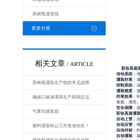
西林瓶灌装线
更多分类
相关文章
/ ARTICLE
彩妆高速
传动系统：
灌装封尾
：
西林瓶灌装生产线的常见故障及解决方法有哪些？
控制系统
：
灌装精度
：
封尾效果
：
确保口服液灌装生产线稳定运行的关键措施
美观，漂亮
安全保障
：
气雾剂灌装线
彩妆高速
灌
自动上管
：
自动压管
：
酱料灌装机让工作更加轻松！
自动对标
：
自动灌装
：