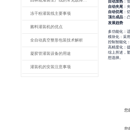
西林瓶灌装生产线的常见故障及应对要点
自动加热
：
自动夹尾
：
自动切尾
：
冻干粉灌装线主要事项
顶出成品
：
发展趋势
酱料灌装机的优点
多功能化：
模块化：采
全自动真空整形包装技术解析
控制智能化
高精度化：
综上所述，
凝胶管灌装设备的用途
想选择。
灌装机的安装注意事项
您
您