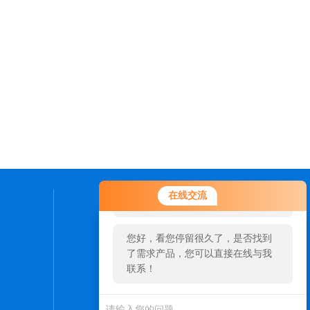
您好！欢迎前来咨询，很高兴为您
在线交流
服务，请问您要咨询什么问题呢？
联系我们
您好，看您停留很久了，是否找到
24小时热线：
了需求产品，您可以直接在线与我
15358082000
联系！