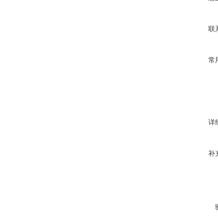
联
常
详
补