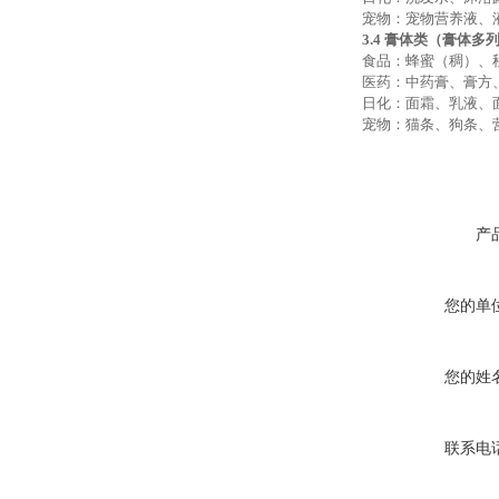
宠物：宠物营养液、
3.4 膏体类（膏体多
食品：蜂蜜（稠）、
医药：中药膏、膏方
日化：面霜、乳液、
宠物：猫条、狗条、
产
您的单
您的姓
联系电