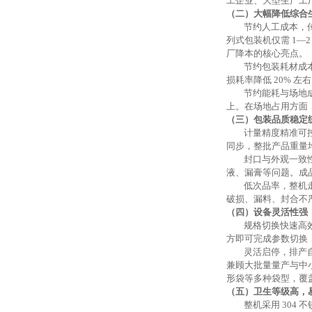
工企业、大型生产工
（二）大幅降低综合
节约人工成本
，
列式包装机仅需
1—
厂降本的核心亮点。
节约包装耗材成
损耗率降低
20% 
节约能耗与场地
上。在场地占用方面
（三）包装品质稳定
计量精度精准可
同步，整批产品重量
封口与外观一致
液、漏膏等问题。成
低次品率
，
整机
破损、漏料、封合不
（四）设备灵活性强
规格切换快速高
方即可完成参数切换
灵活启停，排产
兼顾大批量量产与中
形袋等多种袋型，覆
（五）卫生等级高，
整机采用
304