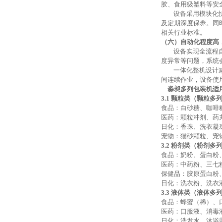
胶、食用级塑料等安
设备采用模块化
及定期深度保养。同
相关行业标准。
（六）自动化程度高
设备实现全流程
度异常等问题，系统
一体化整机设计
间连续作业，设备使
淼昶多列包装机适
3.1 颗粒类（颗粒多
食品：白砂糖、咖啡
医药：颗粒冲剂、药
日化：香珠、洗衣凝
宠物：猫砂颗粒、宠
3.2 粉剂类（粉剂多
食品：奶粉、蛋白粉
医药：中药粉、三七
保健品：胶原蛋白粉
日化：洗衣粉、洗衣
3.3 液体类（液体多
食品：蜂蜜（稀）、
医药：口服液、消毒
日化：洗发水、沐浴