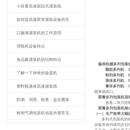
小容量高速跟踪式灌装线
如何提高凝胶管灌装设备的生产效率？
口服液灌装机的工作原理
理瓶机设备特点
食品酱灌装机的结构特点
淼昶机械多列包装
颗粒多列机
：
了解一下神奇的旋盖机
粉剂多列机
：
液体多列机
：
膏体多列机
：
塑料瓶液体高速灌装线
圆角锯齿口。
梨膏多列包装机
流
防潮、润滑、检查：益生菌多列包装机维护三大关键词
放卷
→张力控
梨膏多列包装机
核
鲜肉气调包装机包装外观常见问题与处理方法
（一）生产效率大幅
多列式包装机的
设备所有列体同步启