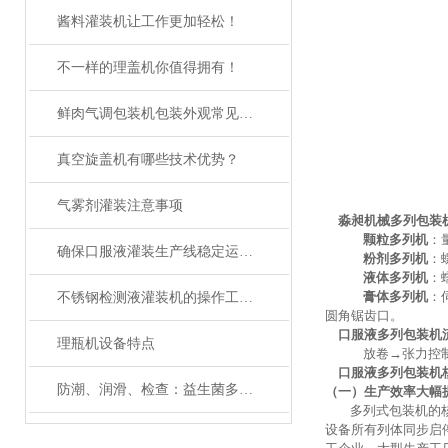
酱料灌装机让工作更加轻松！
不一样的理盖机你值得拥有！
鲜肉气调包装机包装外观常见问题与处理方法
真空旋盖机有哪些技术优势？
气雾剂灌装注意事项
淼昶机械多列包装
颗粒多列机
：
确保口服液灌装生产线稳定运行的关键措施
粉剂多列机
：
液体多列机
：
膏体多列机
：
不锈钢检测液灌装机的操作工序您知道是哪些？
圆角锯齿口。
口服液多列包装机
理瓶机设备特点
放卷
→张力控
口服液多列包装机
防潮、润滑、检查：益生菌多列包装机维护三大关键词
（一）生产效率大幅
多列式包装机的
设备所有列体同步启