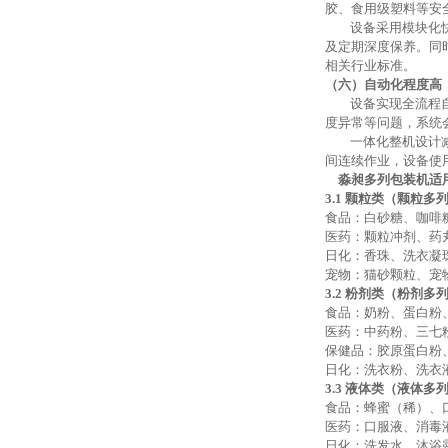
胶、食用级塑料等安
设备采用模块化
及定期深度保养。同
相关行业标准。
（六）自动化程度高
设备实现全流程
度异常等问题，系统
一体化整机设计
间连续作业，设备使
淼昶多列包装机适
3.1 颗粒类（颗粒多
食品：白砂糖、咖啡
医药：颗粒冲剂、药
日化：香珠、洗衣凝
宠物：猫砂颗粒、宠
3.2 粉剂类（粉剂多
食品：奶粉、蛋白粉
医药：中药粉、三七
保健品：胶原蛋白粉
日化：洗衣粉、洗衣
3.3 液体类（液体多
食品：蜂蜜（稀）、
医药：口服液、消毒
日化：洗发水、沐浴