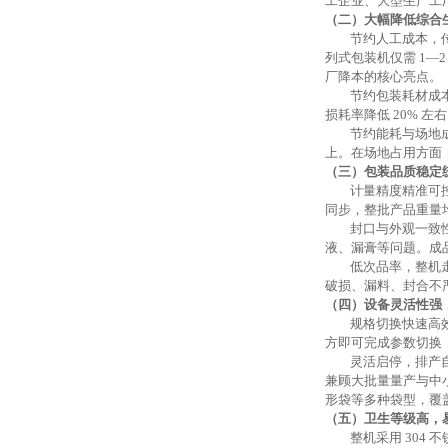
工企业、大型生产工
（二）大幅降低综合
节约人工成本
，
列式包装机仅需
1—
厂降本的核心亮点。
节约包装耗材成
损耗率降低
20% 
节约能耗与场地
上。在场地占用方面
（三）包装品质稳定
计量精度精准可
同步，整批产品重量
封口与外观一致
液、漏膏等问题。成
低次品率
，
整机
破损、漏料、封合不
（四）设备灵活性强
规格切换快速高
方即可完成参数切换
灵活启停，排产
兼顾大批量量产与中
形袋等多种袋型，覆
（五）卫生等级高，
整机采用
304