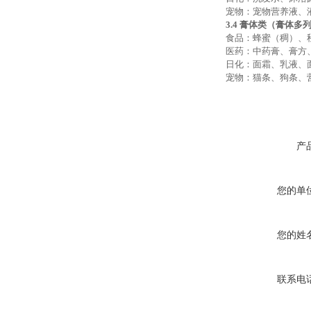
宠物：宠物营养液、
3.4 膏体类（膏体多
食品：蜂蜜（稠）、
医药：中药膏、膏方
日化：面霜、乳液、
宠物：猫条、狗条、
产
您的单
您的姓
联系电