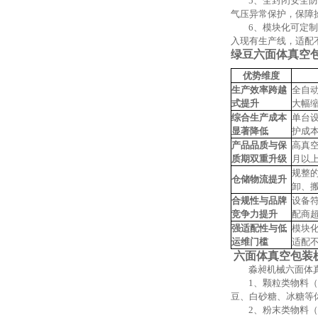
5、
全封闭安全防
气压异常保护，保障
6、
模块化可定制
入现有生产线，适配
绿豆六面体真空
优势维度
生产效率跨越
全自
式提升
大幅
综合生产成本
单台
显著降低
护成
产品品质与保
高真
质期双重升级
月以
规整
仓储物流
提升
卸、
合规性与品牌
设备
竞争力提升
配商
强适配性与低
模块
运维门槛
适配
六面体真空包装
淼昶机械六面体
1、颗粒类物料
豆、白砂糖、冰糖等
2、粉末类物料