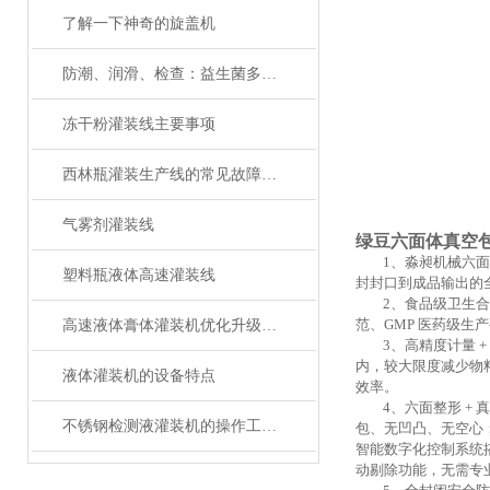
了解一下神奇的旋盖机
防潮、润滑、检查：益生菌多列包装机维护三大关键词
冻干粉灌装线主要事项
西林瓶灌装生产线的常见故障及解决方法有哪些？
气雾剂灌装线
绿豆六面体真空
1、淼昶机械六
塑料瓶液体高速灌装线
封封口到成品输出的
2、
食品级卫生合
范、GMP 医药级
高速液体膏体灌装机优化升级，打造高效灌装生产线！
3、
高精度计量
+
内，较大限度减少物料
液体灌装机的设备特点
效率
。
4、
六面整形
+ 
不锈钢检测液灌装机的操作工序您知道是哪些？
包、无凹凸、无空心；
智能数字化控制系统
动剔除功能，无需专