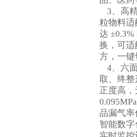
3、
高
粒物料适
达 ±0
换，可适配
方，一键
4、
六
取、终整
正度高，
0.09
品漏气率低
智能数字
实时监控