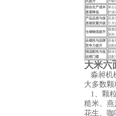
式提升
大幅
综合生产成本
单台
显著降低
护成
产品品质与保
高真
质期双重升级
个月
规整
仓储物流
提升
装卸
合规性与品牌
设备
竞争力提升
适配
强适配性与低
模块
运维门槛
适配
大米六
淼昶机
大多数颗
1、颗
糙米、燕
花生、咖