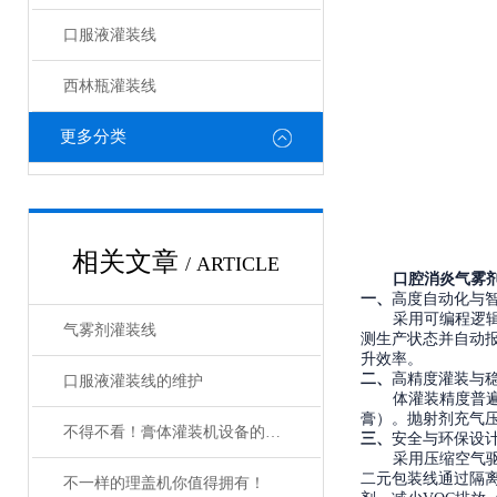
口服液灌装线
西林瓶灌装线
更多分类
相关文章
/ ARTICLE
口腔消炎气雾
一、
高度自动化与
采用可编程逻
气雾剂灌装线
测生产状态并自动
升效率。
二、
高精度灌装与
口服液灌装线的维护
体灌装精度普
膏）。抛射剂充气压
不得不看！膏体灌装机设备的优势让人眼前一亮！
三、
安全与环保设
采用压缩空气
二元包装线通过隔
不一样的理盖机你值得拥有！