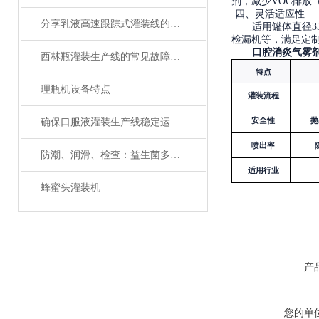
剂，减少VOC排放
四、
灵活适应性
分享乳液高速跟踪式灌装线的维护方法
适用罐体直径
检漏机等，满足定
口腔消炎气雾
西林瓶灌装生产线的常见故障及解决方法有哪些？
特点
理瓶机设备特点
灌装流程
安全性
抛
确保口服液灌装生产线稳定运行的关键措施
喷出率
防潮、润滑、检查：益生菌多列包装机维护三大关键词
适用行业
蜂蜜头灌装机
产
您的单