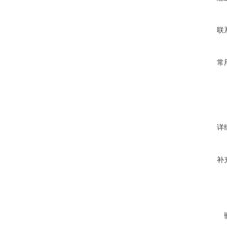
联
常
详
补