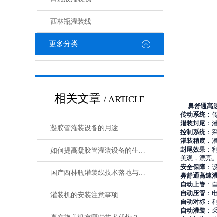
西林瓶灌装线
更多分类
相关文章
/ ARTICLE
鼻舒通高
传动系统：
灌装封尾
：
凝胶管灌装设备的用途
控制系统
：
灌装精度
：
封尾效果
：
如何提高凝胶管灌装设备的生产效率？
美观，漂亮
安全保障
：
国产西林瓶灌装线技术落地与生产痛点探析——基于淼昶MC-XLP-2D系列设备的实践研究
鼻舒通高速
自动上管
：
自动压管
：
灌装机的安装注意事项
自动对标
：
自动灌装
：