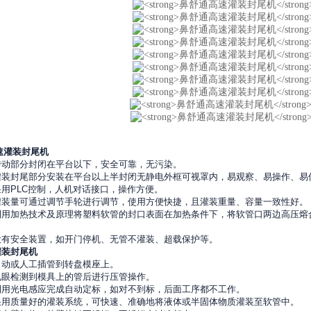
速
灌装封尾机
传动部分封闭在平台以下，安全可靠，无污染。
灌装封尾部分安装在平台以上半封闭无静电外框可视罩内，易观察、易操作、易
采用
PLC
控制，人机对话接口，操作方便。
灌装量可通过调节手轮进行调节，使用方便快捷，且灌装重量、容量一致性好。
利用加热技术及原理将塑料软管的封口表面在加热条件下，将软管口两边高压熔
。
设有安全装置，如开门停机、无管不灌装、超载保护等。
灌装封尾机
自动或人工插管到转盘模座上。
电眼检测到模具上的管后进行压管操作。
利用光电感应完成自动定标，如对不到标，后面工序都不工作。
采用质量好的灌装系统，可快速、准确地将液体或半固体物质灌装至软管中。