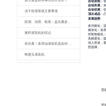
真空旋盖机有哪些技术优势？
自动加热
：
自动夹尾
：
自动切尾
：
冻干粉灌装线主要事项
顶出成品
：
发展趋势
防潮、润滑、检查：益生菌多列包装机维护三大关键词
多功能化：
模块化：采
酱料灌装机的优点
控制智能化
高精度化：
综上所述，
抢先看！食用油灌装机是如何维护保养的呢？
想选择。
蜂蜜头灌装机
您
您