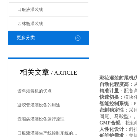
口服液灌装线
西林瓶灌装线
更多分类
相关文章
/ ARTICLE
彩妆灌装封尾机
自动化程度高
：
精准计量
：配备
酱料灌装机的优点
快速切换
：模块
智能控制系统
：
凝胶管灌装设备的用途
密封稳定性
：采
圆尾、马鞍型）
壶嘴袋灌装设备运行原理
GMP合规
：接触
人性化设计
：斜
口服液灌装生产线控制系统的设计与仿真
低维护需求
：关