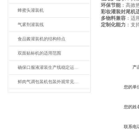
环保节能
：高效
蜂蜜头灌装机
彩妆灌装封尾机
多物料兼容
：适
定制化能力
：支
气雾剂灌装线
食品酱灌装机的结构特点
双面贴标机的适用范围
产
确保口服液灌装生产线稳定运行的关键措施
鲜肉气调包装机包装外观常见问题与处理方法
您的单
您的姓
联系电