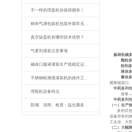
不一样的理盖机你值得拥有！
鲜肉气调包装机包装外观常见问题与处理方法
真空旋盖机有哪些技术优势？
气雾剂灌装注意事项
淼昶机械
颗粒
确保口服液灌装生产线稳定运行的关键措施
粉剂
液体
膏体
不锈钢检测液灌装机的操作工序您知道是哪些？
圆角锯齿口
中药多列
理瓶机设备特点
放卷
中药多列
防潮、润滑、检查：益生菌多列包装机维护三大关键词
（一）生产
多列式
设备所有列
工企业、大
（二）大幅