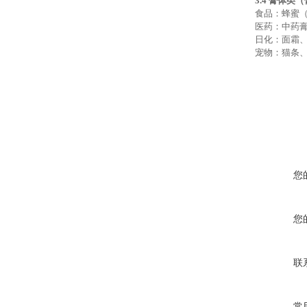
3.4 膏体类
食品：蜂蜜
医药：中药
日化：面霜
宠物：猫条
您
您
联
常