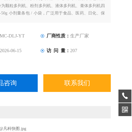
分为颗粒多列机、粉剂多列机、液体多列机、膏体多列机四
–50g 小剂量条包 / 小袋，广泛用于食品、医药、日化、保
食品等行业。
MC-DLJ-YT
厂商性质：
生产厂家
2026-06-15
访 问 量：
207
品咨询
联系我们