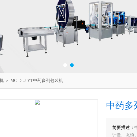
机
＞ MC-DLJ-YT中药多列包装机
中药多
简要描述：
计量、充填