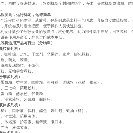
保养。同时设备密封设计，粉剂机型全封闭防扬尘，液体、膏体机型防渗漏、防
准。
化程度高，运行稳定，运维简单
现全流程自动化作业，从放膜、包装到成品出料一气呵成，具备自动故障报警、
题，系统会及时发出提醒，便于操作人员快速排查。
整机设计减少了分散设备的故障点，核心电气、动力部件集中布局，日常巡检、
，设备使用寿命长，综合运维成本更低。
包装机适用产品与行业（分物料）
（颗粒多列机）
糖、咖啡糖、盐包、干燥剂、坚果碎、麦片、膨化颗粒。
冲剂、药丸、胶囊。
、洗衣凝珠颗粒、干燥剂。
颗粒、宠物零食颗粒。
（粉剂多列机）
、蛋白粉、益生菌、咖啡粉、可可粉、调味粉（鸡精、孜然）。
粉、三七粉、药用粉剂。
原蛋白粉、酵素粉、代餐粉。
粉、洗衣液粉、牙膏粉、面膜粉。
（液体多列机）
（稀）、口服液、饮料、醋包、酱油包、蚝油（稀）。
液、消毒液、药用液体。
水、沐浴露、护发素、精华液、漱口水。
营养液、液体零食。