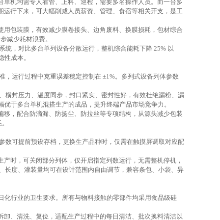
台单机均需专人看管、上料、巡检，需要
多
名操作人员。而一台多
。长期运行下来，可大幅削减人员薪资、管理、食宿等相关开支，是工
使用包装膜，有效减少膜卷接头、边角废料、换膜损耗，包材综合
一步减少耗材浪费。
系统，对比多台单列设备分散运行，整机综合能耗下降
25% 以
隐性成本。
准，运行过程中克重误差稳定控制在
±1%。多列式设备列体参数
封、横封压力、温度同步，封口紧实、密封性好，有效杜绝漏粉、漏
幅优于多台单机混搭生产的成品，提升终端产品市场竞争力。
偏移，配合防滴漏、防扬尘、防拉丝等专项结构，从源头减少包装
耗。
参数可提前预设存档，更换生产品种时，仅需在触摸屏调取对应配
生产时，可关闭部分列体，仅开启指定列数运行
，无需整机停机，
度、长度、灌装量均可在设计范围内自由调节，兼容条包、小袋、异
日化行业的卫生要求。所有与物料接触的零部件均采用食品级硅
拆卸、清洗、复位，适配生产过程中的每日清洁、批次换料清洁以