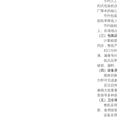
节约人
列式包装机
厂降本的核
节约包
损耗率降低
节约能
上。在场地
（三）包装
计量精
同步，整批
封口与
液、漏膏等
低次品
破损、漏料
（四）设备
规格切
方即可完成
灵活启
兼顾大批量
形袋等多种
（五）卫生
整机采
胶、食用级
设备采