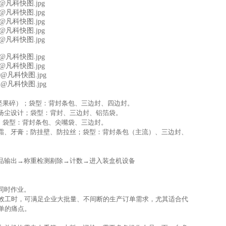
坚果碎）；袋型：背封条包、三边封、四边封。
扬尘设计；袋型：背封、三边封、铝箔袋。
；袋型：背封条包、尖嘴袋、三边封。
霜、牙膏；防挂壁、防拉丝；袋型：背封条包（主流）、三边封、
品输出→称重检测剔除→计数→进入装盒机设备
同时作业。
效工时，可满足企业大批量、不间断的生产订单需求，尤其适合代
单的痛点。