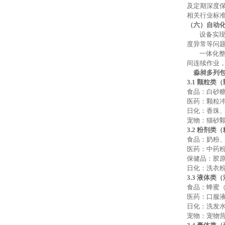
及定期深度
相关行业标
（六）自动
设备实
度异常等问
一体化
间连续作业
淼昶多列
3.1 颗粒类
食品：白砂
医药：颗粒
日化：香珠
宠物：猫砂
3.2 粉剂类
食品：奶粉
医药：中药
保健品：胶
日化：洗衣
3.3 液体类
食品：蜂蜜
医药：口服
日化：洗发
宠物：宠物