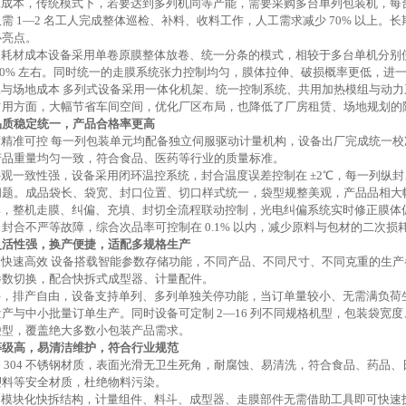
工成本
，
传
统模式下，若要达到多列机同等产能，需要采购多台单列包装机，每
仅需
1—2 名工人完成整体巡检、补料、收料工作，人工需求减少 70% 以上
心亮点。
装耗材成本
设备采用
单卷原膜整体放卷、统一分条
的模式，相较于多台单机分别
20% 左右。同时统一的走膜系统张力控制均匀，膜体拉伸、破损概率更低，进
耗与场地成本
多列式设备采用
一体化机架、统一控制系统、共用加热模组与动力
占用方面，大幅节省车间空间，优化厂区布局，也降低了厂房租赁、场地规划的
品质稳定统一，产品合格率更高
度精准可控
每一列包装单元均配备独立伺服驱动计量机构，设备出厂完成统一校
产品重量均匀一致，符合食品、医药等行业的质量标准。
外观一致性强
，
设备采用
闭环温控系统，封合温度误差控制在
±2℃，每一列纵
问题。成品袋长、袋宽、封口位置、切口样式统一，袋型规整美观，产品品相大
率
，
整机走膜
、纠偏、充填、封切全流程联动控制，光电纠偏系统实时修正膜体
、封合不严等故障，综合次品率可控制在
0.1% 以内，减少原料与包材的二次损
灵活性强，换产便捷，适配多规格生产
换快速高效
设备搭载智能参数存储功能，不同产品、不同尺寸、不同克重的生产
参数切换，配合快拆式成型器、计量配件。
停，排产自由
，
设备支持单列、多列单独关停功能，当订单量较小、无需满负荷
量产与中小批量订单生产。同时设备可定制
2—16 列不同规格机型，包装袋宽
袋型，覆盖绝大多数小包装产品需求。
等级高，易清洁维护，符合行业规范
用
304 不锈钢材质，表面光滑无卫生死角，耐腐蚀、易清洗，
符合
食品、药品、
塑料等安全材质，杜绝物料污染。
用模块化快拆结构，计量组件、料斗、成型器、走膜部件无需借助工具即可快速