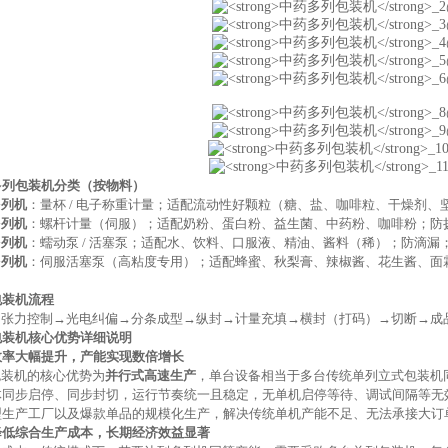
多列包装机分类（按物料）
多列机
：量杯
/ 电子称重计量；适配流动性好颗粒（糖、盐、咖啡粒、干燥剂、
多列机
：螺杆计量（伺服）；适配奶粉、蛋白粉、益生菌、中药粉、咖啡粉；防
多列机
：蠕动泵
/ 活塞泵；适配水、饮料、口服液、精油、酱料（稀）；防滴漏
多列机
：伺服活塞泵（高粘度专用）；适配蜂蜜、秋梨膏、辣椒酱、花生酱、面
。
包装机
流程
→张力控制→光电纠偏→分条成型→纵封→计量充填→横封（打码）→切断→成
包装机
核心优势详细说明
效率大幅提升，产能实现数倍增长
包装机的核心优势为
并行式高速生产
，单台设备相当于多台传统单列立式包装机
体同步启停、同步封切，运行节奏统一且稳定，无单机启停等待、调试间隔等无
型生产工厂以及爆款单品的规模化生产，解决传统单机产能不足、无法承接大订
降低综合生产成本，长期经济效益显著