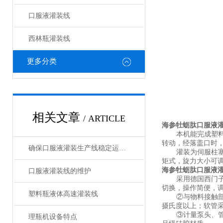
口服液灌装线
西林瓶灌装线
更多分类
相关文章
/ ARTICLE
海参牡蛎肽口服液
本机能完成塑
转动，经落盖口时
确保口服液灌装生产线稳定运行的关键措施
灌装为伺服柱
矩式，旋力大小可
海参牡蛎肽口服液
口服液灌装线的维护
采用德国西门
切换，操作简便，
塑料瓶液体高速灌装线
②与物料接触部
摄氏度以上；软管
③计量泵头、
理瓶机设备特点