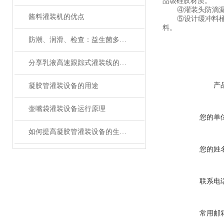
品级硅胶材质。
④灌装头防滴
酱料灌装机的优点
⑤设计缓冲料
料。
防潮、润滑、检查：益生菌多列包装机维护三大关键词
分享乳液高速跟踪式灌装线的维护方法
产
凝胶管灌装设备的用途
壶嘴袋灌装设备运行原理
您的单
如何提高凝胶管灌装设备的生产效率？
您的姓
联系电
常用邮