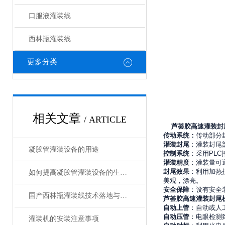
口服液灌装线
西林瓶灌装线
更多分类
相关文章
/ ARTICLE
芦荟胶高速
灌装封
传动系统：
传动部分
灌装封尾
：灌装封尾
凝胶管灌装设备的用途
控制系统
：采用
PLC
灌装精度
：灌装量可
封尾效果
：利用加热
如何提高凝胶管灌装设备的生产效率？
美观，漂亮。
安全保障
：设有安全
国产西林瓶灌装线技术落地与生产痛点探析——基于淼昶MC-XLP-2D系列设备的实践研究
芦荟胶高速
灌装封尾
自动上管
：自动或人
自动压管
：电眼检测
灌装机的安装注意事项