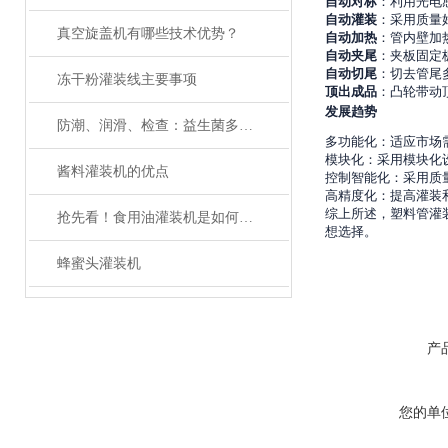
自动对标
：利用光电
自动灌装
：采用质量
真空旋盖机有哪些技术优势？
自动加热
：管内壁加
自动夹尾
：夹板固定
自动切尾
：切去管尾
冻干粉灌装线主要事项
顶出成品
：凸轮带动
发展趋势
防潮、润滑、检查：益生菌多列包装机维护三大关键词
多功能化：适应市场
模块化：采用模块化
酱料灌装机的优点
控制智能化：采用质
高精度化：提高灌装
综上所述，塑料管灌
抢先看！食用油灌装机是如何维护保养的呢？
想选择。
蜂蜜头灌装机
产
您的单