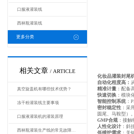
口服液灌装线
西林瓶灌装线
更多分类
相关文章
/ ARTICLE
化妆品灌装封尾
自动化程度高
：
精准计量
：配备
真空旋盖机有哪些技术优势？
快速切换
：模块
智能控制系统
：
冻干粉灌装线主要事项
密封稳定性
：采
圆尾、马鞍型）
口服液灌装机的灌装原理
GMP合规
：接触
人性化设计
：斜
西林瓶灌装生产线的常见故障及应对要点
低维护需求
：关