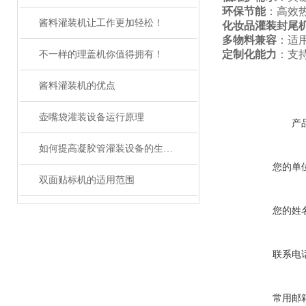
环保节能
：高效
酱料灌装机让工作更加轻松！
化妆品灌装封尾
多物料兼容
：适
定制化能力
：支
不一样的理盖机你值得拥有！
酱料灌装机的优点
壶嘴袋灌装设备运行原理
产
如何提高凝胶管灌装设备的生产效率？
您的单
双面贴标机的适用范围
您的姓
联系电
常用邮