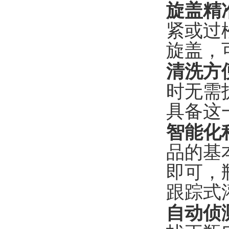
旋盖精
紧或过
旋盖，
清洗方
时无需
具备这
智能化
品的基
即可，
跟踪式
自动侦