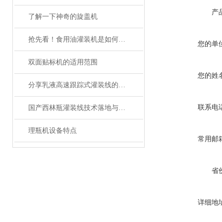
产
了解一下神奇的旋盖机
抢先看！食用油灌装机是如何维护保养的呢？
您的单
双面贴标机的适用范围
您的姓
分享乳液高速跟踪式灌装线的维护方法
联系电
国产西林瓶灌装线技术落地与生产痛点探析——基于淼昶MC-XLP-2D系列设备的实践研究
理瓶机设备特点
常用邮
省
详细地