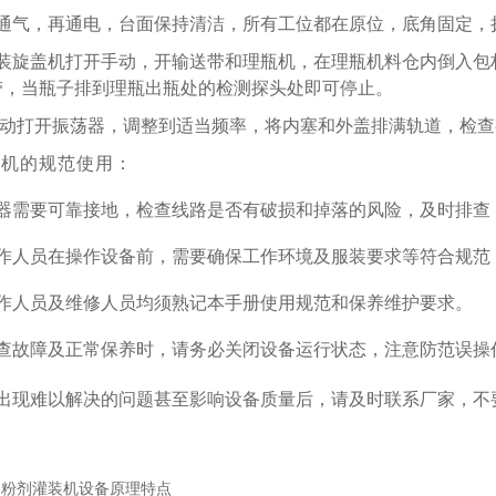
先通气，再通电，台面保持清洁，所有工位都在原位，底角固定，
灌装旋盖机打开手动，开输送带和理瓶机，在理瓶机料仓内倒入
带，当瓶子排到理瓶出瓶处的检测探头处即可停止。
 手动打开振荡器，调整到适当频率，将内塞和外盖排满轨道，检
装机的规范使用：
机器需要可靠接地，检查线路是否有破损和掉落的风险，及时排查
作人员在操作设备前
，需要确保工作环境及服装要求等符合规范
操作人员及维修人员均须熟记本手册使用规范和保养维护要求。
排查故障及正常保养时，请务必关闭设备运行状态，注意防范误操
当出现难以解决的问题甚至影响设备质量后，请及时联系厂家，不
：
粉剂灌装机设备原理特点