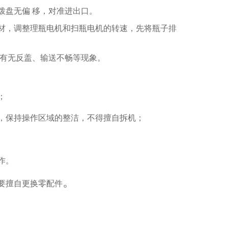
拨盘无偏 移，对准进出口。
包材，调整理瓶电机和扫瓶电机的转速，先将瓶子排
查有无反盖、输送不畅等现象。
；
，保持操
作
区域的整洁
，不得擅自拆机；
作
。
。
要擅自更换零配件