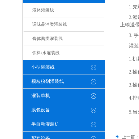
1.
液体灌装线
2.
调味品油类灌装线
上输送
3.
膏体酱类灌装线
灌
饮料/水灌装线
1.
小型灌装线
2.
操
颗粒粉剂灌装线
3
.
灌装单机
4.
膜包设备
5.
半自动灌装机
上一篇
配套设备