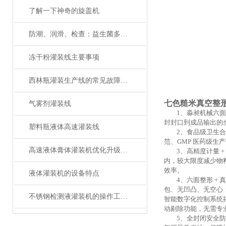
了解一下神奇的旋盖机
防潮、润滑、检查：益生菌多列包装机维护三大关键词
冻干粉灌装线主要事项
西林瓶灌装生产线的常见故障及解决方法有哪些？
七色糙米真空整
气雾剂灌装线
1、淼昶机械六
封封口到成品输出的
塑料瓶液体高速灌装线
2、
食品级卫生合
范、GMP 医药级
高速液体膏体灌装机优化升级，打造高效灌装生产线！
3、
高精度计量
+
内，较大限度减少物料
效率
。
液体灌装机的设备特点
4、
六面整形
+ 
包、无凹凸、无空心；
不锈钢检测液灌装机的操作工序您知道是哪些？
智能数字化控制系统
动剔除功能，无需专
5、
全封闭安全防