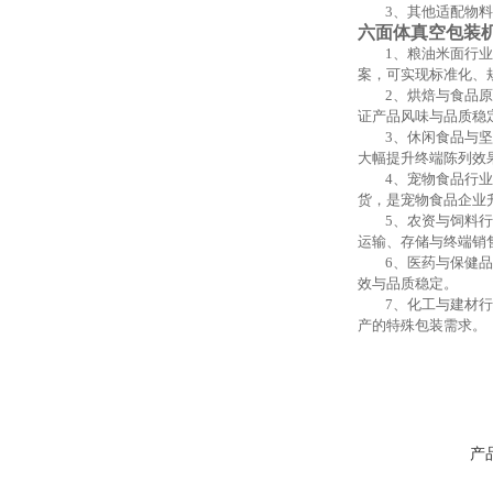
3、其他适配物
六面体真空包装
1、粮油米面行
案，可实现标准化、
2、烘焙与食品
证产品风味与品质稳
3、休闲食品与
大幅提升终端陈列效
4、宠物食品行
货，是宠物食品企业
5、农资与饲料
运输、存储与终端销
6、医药与保健
效与品质稳定。
7、化工与建材
产的特殊包装需求。
产