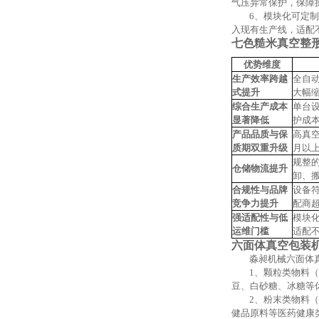
气压异常保护，保障
6、
模块化可定制
入现有生产线，适配
七色糙米真空整
优势维度
生产效率跨越
全自
式提升
大幅
综合生产成本
单台
显著降低
护成
产品品质与保
高真
质期双重升级
月以
规整
仓储物流
提升
卸、
合规性与品牌
设备
竞争力提升
配商
强适配性与低
模块
运维门槛
适配
六面体真空包装
淼昶机械六面体
1、颗粒类物料
豆、白砂糖、冰糖等
2、粉末类物料
健品原料等医药健康