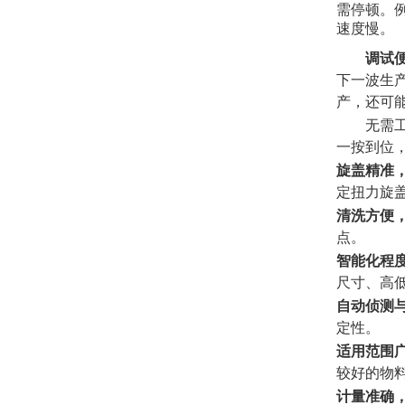
需停顿。
速度慢。
调试
下一波生
产，还可
无需
一按到位
旋盖精准
定扭力旋
清洗方便
点。
智能化程
尺寸、高
自动侦测
定性。
适用范围
较好的物
计量准确