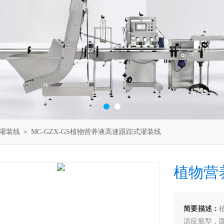
灌装线
＞ MC-GZX-GS植物营养液高速跟踪式灌装线
植物营
简要描述：
适应瓶型，