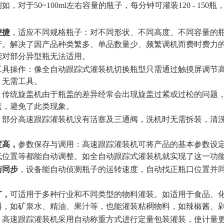
例如，对于
50~
1
00ml左右容量的瓶子，每分钟可灌装1
2
0 - 1
5
0瓶
便捷
，适应不同规格瓶子：对不同形状、不同高度、不同容量的
产。解决了因产品种类繁多、单品数量少、频繁调机而费时费力
能对部分异型瓶无法适用。
工具操作：像全自动跟踪式灌装机切换瓶型只需通过触摸屏调节
，无需工具。
，
传统旋盖机由于瓶盖的差异经常会出现旋盖过紧或过松的问题
盖，避免了此类现象。
，
部分高速跟踪灌装机没有活塞及三通阀，洗机时无需拆装，清
度高
，
参数保存与调用：高速跟踪灌装机可将产品的基本参数设
低位置等都能自动调整。如全自动跟踪式灌装机就实现了这一功
与同步
，设备能自动侦测瓶子的运转速度，自动找正瓶口位置并
广
，
可适用于多种行业和不同类型的物料灌装。如适用于食品、
料，如矿泉水、精油、果汁等，也能灌装粘稠物料，如辣椒酱、
，
高速跟踪灌装机采用自动称重方式进行定量包装灌装，使计量