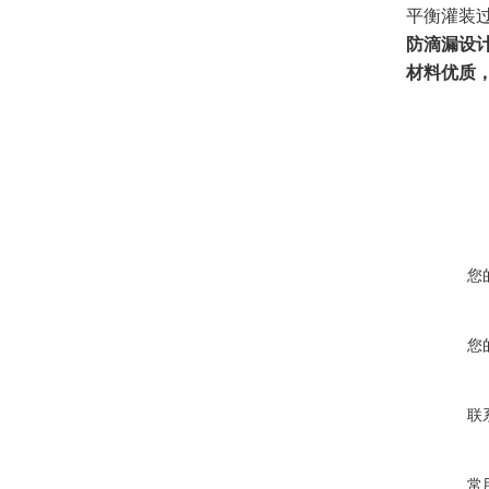
平衡灌装
防滴漏设
材料优质
您
您
联
常