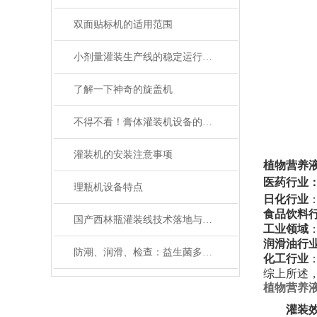
双面贴标机的适用范围
小剂量灌装生产线的稳定运行与维护管理
了解一下神奇的旋盖机
不得不看！膏体灌装机设备的优势让人眼前一亮！
灌装机的安装注意事项
植物营养
医药行业
理瓶机设备特点
日化行业
食品饮料
国产西林瓶灌装线技术落地与生产痛点探析——基于淼昶MC-XLP-2D系列设备的实践研究
工业领域
润滑油行
防潮、润滑、检查：益生菌多列包装机维护三大关键词
化工行业
综上所述
植物营养
灌装