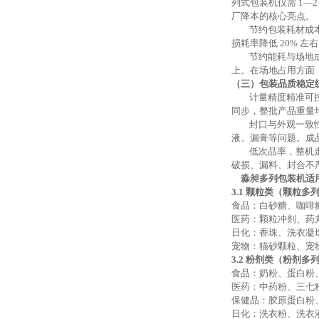
列式包装机仅需
1—
厂降本的核心亮点。
节约包装耗材成
损耗率降低
20% 
节约能耗与场地
上。在场地占用方面
（三）包装品质稳定
计量精度精准可
同步，整批产品重量
封口与外观一致
液、漏膏等问题。成
低次品率
，
整机
破损、漏料、封合不
淼昶多列包装机适
3.1 颗粒类（颗粒多
食品：白砂糖、咖啡
医药：颗粒冲剂、药
日化：香珠、洗衣凝
宠物：猫砂颗粒、宠
3.2 粉剂类（粉剂多
食品：奶粉、蛋白粉
医药：中药粉、三七
保健品：胶原蛋白粉
日化：洗衣粉、洗衣