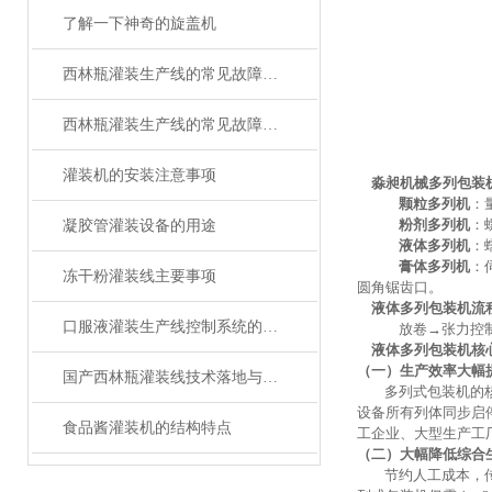
了解一下神奇的旋盖机
西林瓶灌装生产线的常见故障及解决方法有哪些？
西林瓶灌装生产线的常见故障及应对要点
灌装机的安装注意事项
淼昶机械多列包装
颗粒多列机
：
粉剂多列机
：
凝胶管灌装设备的用途
液体多列机
：
膏体多列机
：
冻干粉灌装线主要事项
圆角锯齿口。
液体多列包装机
流
口服液灌装生产线控制系统的设计与仿真
放卷
→张力控
液体多列包装机
核
（一）生产效率大幅
国产西林瓶灌装线技术落地与生产痛点探析——基于淼昶MC-XLP-2D系列设备的实践研究
多列式包装机的
设备所有列体同步启
食品酱灌装机的结构特点
工企业、大型生产工
（二）大幅降低综合
节约人工成本
，