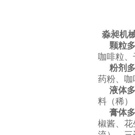
淼昶机
颗粒
咖啡粒、
粉剂
药粉、咖
液体
料（稀）
膏体
椒酱、花
流）、三