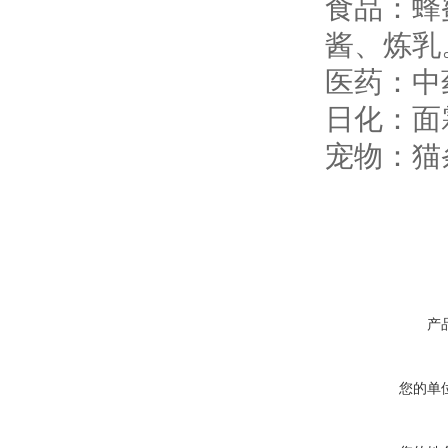
食品：蜂
酱、炼乳
医药：中
日化：面
宠物：猫
产
您的单